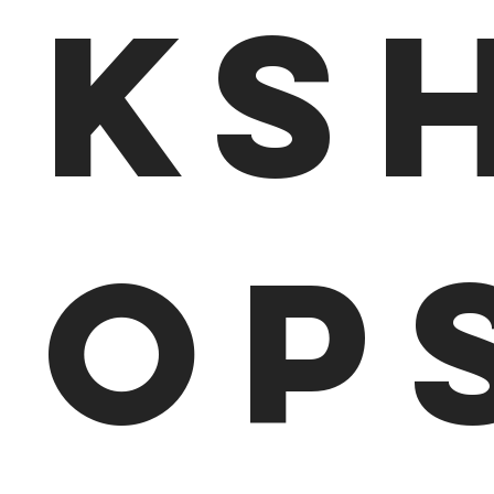
ks
op